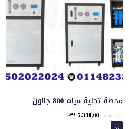
محطة تحلية مياه 800 جالون
السعر
السعر
5.300,00
ر.س
5.900,00
ر.س
الأصلي
الحالي
هو:
هو: