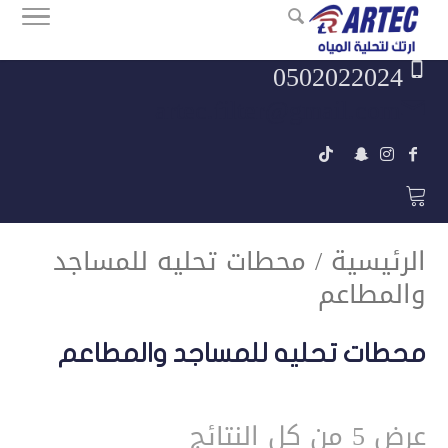
0502022024
artec.filter@gmail.com
الرئيسية
/ محطات تحليه للمساجد
والمطاعم
محطات تحليه للمساجد والمطاعم
عرض ⁦5⁩ من كل النتائج