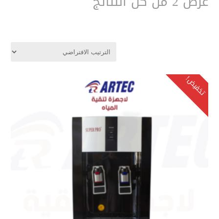
عرض ⁦2⁩ من كل النتائج
تخفيض!