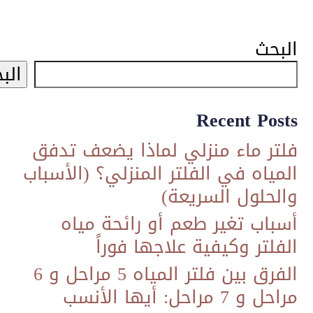
البحث
الب
Recent Posts
فلتر ماء منزلي لماذا يضعف تدفق
المياه في الفلتر المنزلي؟ (الأسباب
والحلول السريعة)
أسباب تغير طعم أو رائحة مياه
الفلتر وكيفية علاجها فوراً
الفرق بين فلتر المياه 5 مراحل و 6
مراحل و 7 مراحل: أيها الأنسب