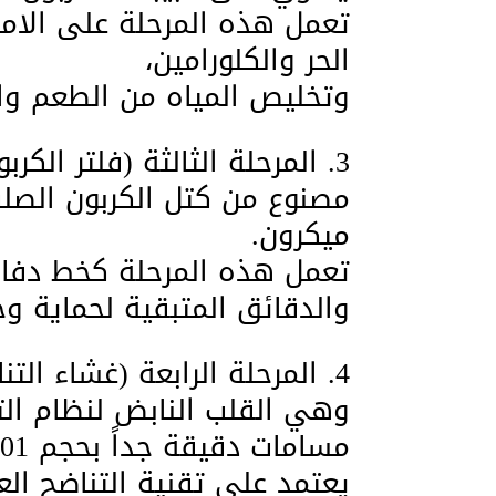
تعمل هذه المرحلة على الامتص
الحر والكلورامين،
وتخليص المياه من الطعم وال
​3. المرحلة الثالثة (فلتر الكربون الصلب – CTO):
ميكرون.
تعمل هذه المرحلة كخط دفاع
والدقائق المتبقية لحماية و
​4. المرحلة الرابعة (غشاء التناضح العكسي – RO Membrance):
​وهي القلب النابض لنظام ال
مسامات دقيقة جداً بحجم 0.00001 ميكرون.
يعتمد على تقنية التناضح ال