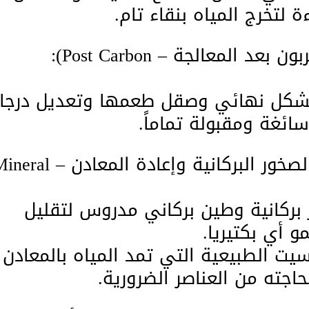
ة لتخرج المياه بنقاء تام.
بشكل نهائي وصقل طعمها وتعديل درجا
ائغة ومقبولة تماماً.
​6. المرحلة السادسة (مرحلة الصخور البركانية وإعادة المعادن 
 بركانية وطين بركاني مدروس لتقليل
و أي بكتيريا.
يت الطبيعية التي تمد المياه بالمعادن
اجته من العناصر الضرورية.