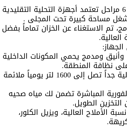
​جهاز تحلية ارتك برو ديجيتال 6 مراحل تعتمد أجهزة التحلية التقليدية
غل مساحة كبيرة تحت المجلى .
ج، تم الاستغناء عن الخزان تماماً بفضل
العالية.
الجهاز:
أنيق ومدمج يحمي المكونات الداخلية
على نظافة المنطقة.
​إنتاجية تدفق فوري: قدرة عالية جداً تصل إلى 1600 لتر يومياً ملائمة
الفورية المباشرة تضمن لك مياه صحيه
ن التخزين الطويل.
بة الأملاح العالية، ويزيل الكلور،
كريهة.