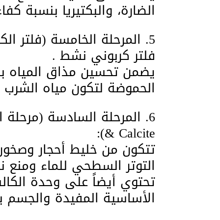
الضارة، والبكتيريا بنسبة كفاء
​5. المرحلة الخامسة (فلتر الكربون بعد المعالجة – Post Carbon):
​فلتر كربوني نشط .
يضمن تحسين مذاق المياه 
الحموضة لتكون مياه الشرب س
& Calcite):
​تتكون من خليط أحجار وصخور
التوتر السطحي للماء ومنع نم
تحتوي أيضاً على وحدة الكالس
الأساسية المفيدة والجسم بح