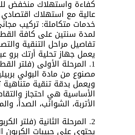
​كفاءة واستهلاك منخفض للط
عالية مع استهلاك اقتصادي جد
​خدمات متكاملة: تركيب مجا
لمدة سنتين على كافة القطع 
​تفاصيل مراحل التنقية والتصفية الـ 6 في
​يعمل جهاز تحلية أرتك برو عبر 6 مراحل متتالية ومكملة لبعضها البع
​1. المرحلة الأولى (فلتر القطن – Polypropylene):
​مصنوع من مادة البولي بربيلي
الأساسية هي احتجاز والتقاط 
الأتربة، الشوائب، الصدأ، وال
​2. المرحلة الثانية (فلتر الكربون الحبيبي – GAC):
​يحتوي على حبيبات الكربون ال