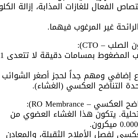
اص الفعال للغازات المذابة، إزالة الكلو
رائحة غير المرغوب فيهما.
​مصنوع من كتل الكربون الصلب المضغوط بمسامات دقيقة لا تتعدى 1
 إضافي ومهم جداً لحجز أصغر الشوائب
حدة التناضح العكسي (الغشاء).
تحلية. يتكون هذا الغشاء العضوي من
عكسي لفصل الأملاح الثقيلة، والمعادن