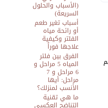
(الأسباب والحلول
السريعة)
أسباب تغير طعم
أو رائحة مياه
الفلتر وكيفية
علاجها فوراً
الفرق بين فلتر
م
المياه 5 مراحل و
6 مراحل و 7
مراحل: أيها
الأنسب لمنزلك؟
ما هي تقنية
التناضح العكسي