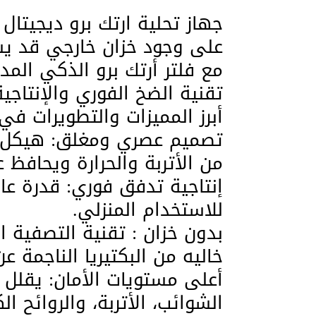
على وجود خزان خارجي قد يش
مع فلتر أرتك برو الذكي المدم
تقنية الضخ الفوري والإنتاجية 
​أبرز المميزات والتطويرات في 
​تصميم عصري ومغلق: هيكل و
من الأتربة والحرارة ويحافظ 
للاستخدام المنزلي.
​بدون خزان : تقنية التصفية 
خاليه من البكتيريا الناجمة ع
​أعلى مستويات الأمان: يقلل نس
الشوائب، الأتربة، والروائح ال