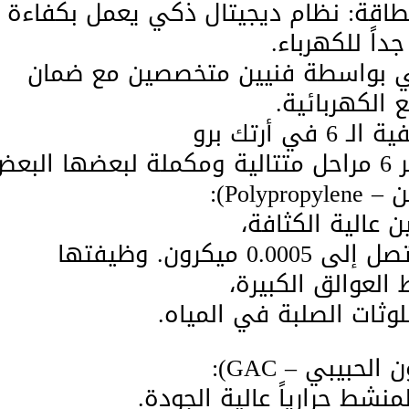
اقة: نظام ديجيتال ذكي يعمل بكفاءة
اً للكهرباء.
ني بواسطة فنيين متخصصين مع ضمان
الكهربائية.
 أرتك برو
ض :
ن عالية الكثافة،
ويعمل بدقة تنقية متناهية تصل إلى 0.0005 ميكرون. وظيفتها
العوالق الكبيرة،
ملوثات الصلبة في المياه.
منشط حرارياً عالية الجودة.