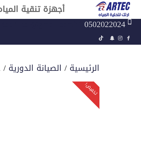
أجهزة تنقية المياه
rtec.filter@gmail.com
0502022024
الرئيسية
/
الصيانة الدورية
/ ج
تخفيض!