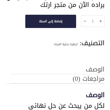
براده الآن من متجر ارتك
كمية
إضافة إلى السلة
جهاز
تحلية
التصنيف:
مياه
اجهزة تحلية المياه
سمارت
7
مراحل
الوصف
مع
مراجعات (0)
براده
سوفتك
الوصف
لكل من يبحث عن حل نهائي