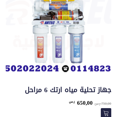
جهاز تحلية مياه ارتك 6 مراحل
السعر
السعر
650,00
ر.س
750,00
ر.س
الأصلي
الحالي
هو:
هو: