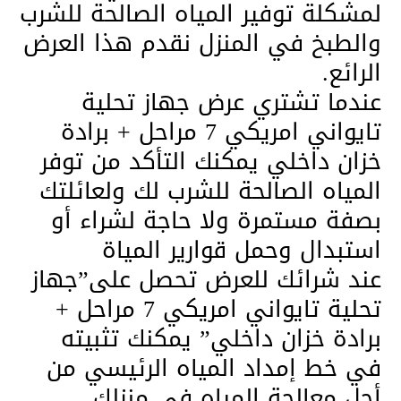
لمشكلة توفير المياه الصالحة للشرب
والطبخ في المنزل نقدم هذا العرض
الرائع.
عندما تشتري عرض جهاز تحلية
تايواني امريكي 7 مراحل + برادة
خزان داخلي يمكنك التأكد من توفر
المياه الصالحة للشرب لك ولعائلتك
بصفة مستمرة ولا حاجة لشراء أو
استبدال وحمل قوارير المياة
عند شرائك للعرض تحصل على”جهاز
تحلية تايواني امريكي 7 مراحل +
برادة خزان داخلي” يمكنك تثبيته
في خط إمداد المياه الرئيسي من
أجل معالجة المياه في منزلك