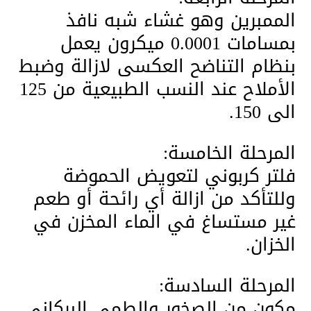
الممبرين وهو غشاء شبه نافذ
بمسامات 0.0001 ميكرون يعمل
بنظام التناضح العكسى لازالة وضبط
الأملاح عند النسب الطبيعية من 125
الى 150.
المرحلة الخامسة:
فلتر كربوني لتعويض الحموضة
وللتأكد من ازالة أي رائحة أو طعم
غير مستساغ في الماء المخزن في
الخزان.
المرحلة السادسة:
مكون من الصخور والطمي البركاني