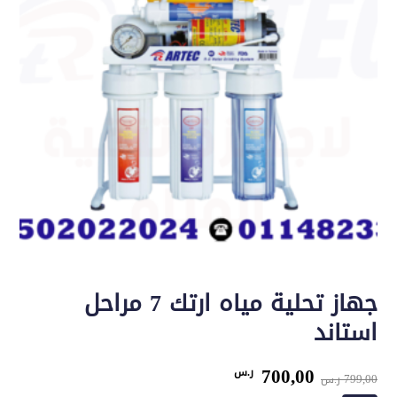
جهاز تحلية مياه ارتك 7 مراحل
استاند
السعر
السعر
700,00
ر.س
799,00
ر.س
الأصلي
الحالي