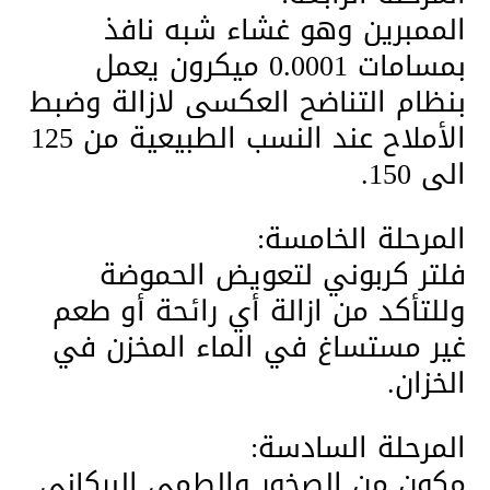
الممبرين وهو غشاء شبه نافذ
بمسامات 0.0001 ميكرون يعمل
بنظام التناضح العكسى لازالة وضبط
الأملاح عند النسب الطبيعية من 125
الى 150.
المرحلة الخامسة:
فلتر كربوني لتعويض الحموضة
وللتأكد من ازالة أي رائحة أو طعم
غير مستساغ في الماء المخزن في
الخزان.
المرحلة السادسة:
مكون من الصخور والطمي البركاني