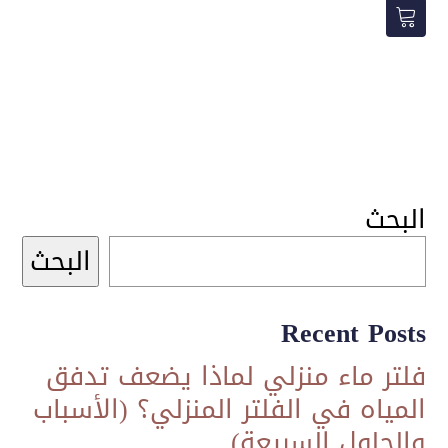
هو:
هو:
799,00 ر.س.
700,00 ر.س.
البحث
البحث
Recent Posts
فلتر ماء منزلي لماذا يضعف تدفق
المياه في الفلتر المنزلي؟ (الأسباب
والحلول السريعة)