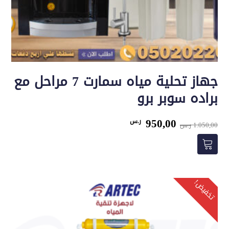
جهاز تحلية مياه سمارت 7 مراحل مع
براده سوبر برو
السعر
السعر
950,00
ر.س
1.050,00
ر.س
الأصلي
الحالي
هو:
هو:
1.050,00 ر.س.
950,00 ر.س.
تخفيض!