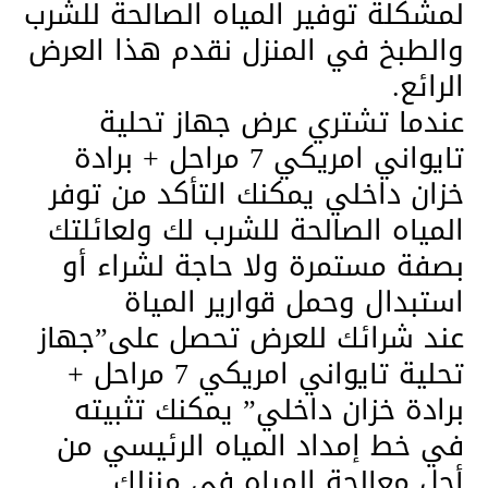
لمشكلة توفير المياه الصالحة للشرب
والطبخ في المنزل نقدم هذا العرض
الرائع.
عندما تشتري عرض جهاز تحلية
تايواني امريكي 7 مراحل + برادة
خزان داخلي يمكنك التأكد من توفر
المياه الصالحة للشرب لك ولعائلتك
بصفة مستمرة ولا حاجة لشراء أو
استبدال وحمل قوارير المياة
عند شرائك للعرض تحصل على”جهاز
تحلية تايواني امريكي 7 مراحل +
برادة خزان داخلي” يمكنك تثبيته
في خط إمداد المياه الرئيسي من
أجل معالجة المياه في منزلك