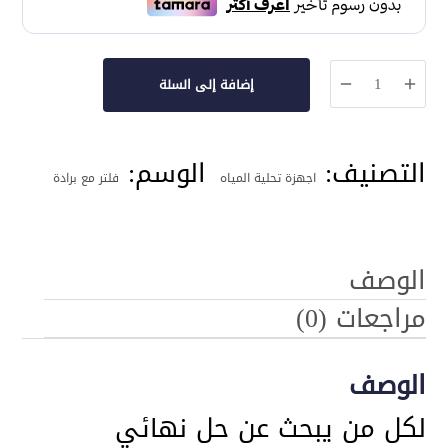
كمية
إضافة إلى السلة
جهاز
تحلية
التصنيف:
الوسم:
مياه
اجهزة تحلية المياه
فلتر مع برادة
سمارت
7
مراحل
الوصف
مع
مراجعات (0)
براده
ارتك
الوصف
لكل من يبحث عن حل نهائي