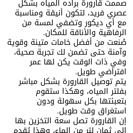
صممت قارورة براده المياه بشكل
عصري فريد، لتكون أنيقة ومناسبة
مع أي ديكور وتضفي لمسة من
الرفاهية والأناقة للمكان.
صُنعت من أفضل خامات متينة وقوية
وآمنة حتى تضمن لك تجربة صحية،
وفي ذات الوقت يكن لها عمر
افتراضي طويل.
يتم توصيل القارورة بشكل مباشر
بفلتر المياه، وهكذا ستقوم
بتعبئتها بكل سهولة ودون
استغراق وقت طويل.
إن القارورة تصل سعة التخزين بها
إلى ثمان لتر من الماء، وهذا يُقدم