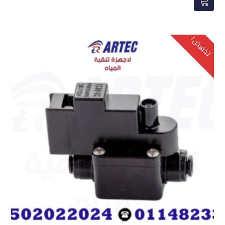
هو:
هو:
115,00 ر.س.
75,00 ر.س.
تخفيض!