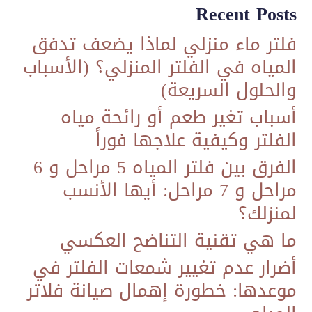
Recent Posts
فلتر ماء منزلي لماذا يضعف تدفق
المياه في الفلتر المنزلي؟ (الأسباب
والحلول السريعة)
أسباب تغير طعم أو رائحة مياه
الفلتر وكيفية علاجها فوراً
الفرق بين فلتر المياه 5 مراحل و 6
مراحل و 7 مراحل: أيها الأنسب
لمنزلك؟
ما هي تقنية التناضح العكسي
​أضرار عدم تغيير شمعات الفلتر في
موعدها: خطورة إهمال صيانة فلاتر