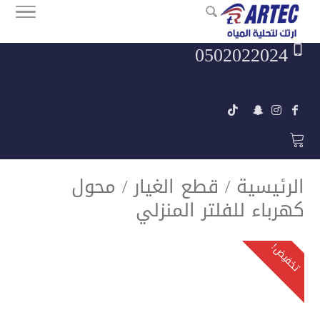
0502022024
artec.filter@gmail.com
الرئيسية
/
قطع الغيار
/ محول
كهرباء للفلتر المنزلي
تخفيض!