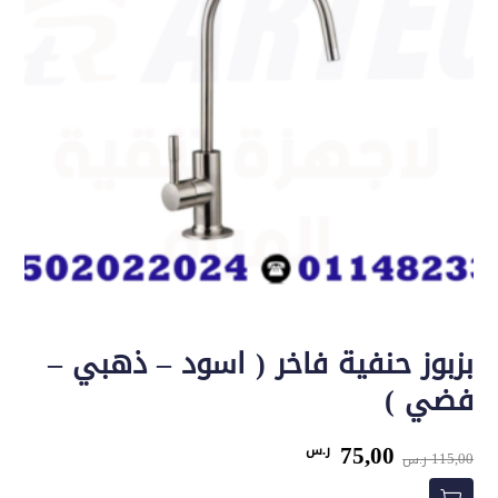
بزبوز حنفية فاخر ( اسود – ذهبي –
فضي )
السعر
السعر
75,00
ر.س
115,00
ر.س
الأصلي
الحالي