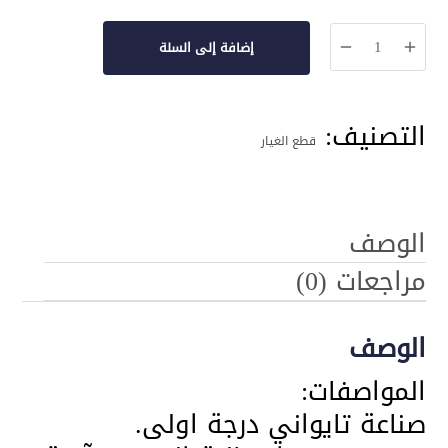
كمية
إضافة إلى السلة
مضخة
دينامو
التصنيف:
24
قطع الغيار
فولت
للفلتر
المنزلي
الوصف
مراجعات (0)
الوصف
المواصفات:
صناعة تايواني درجة اولى.