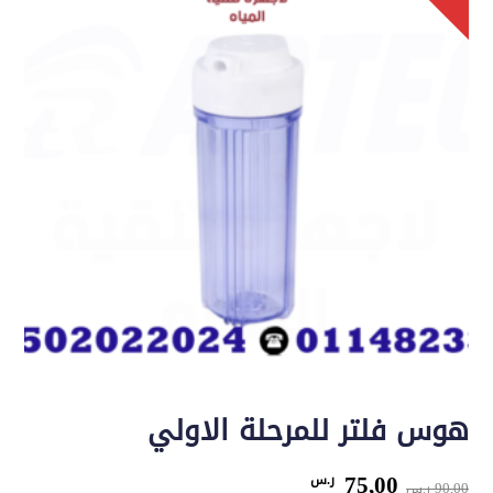
هوس فلتر للمرحلة الاولي
السعر
السعر
75,00
ر.س
90,00
ر.س