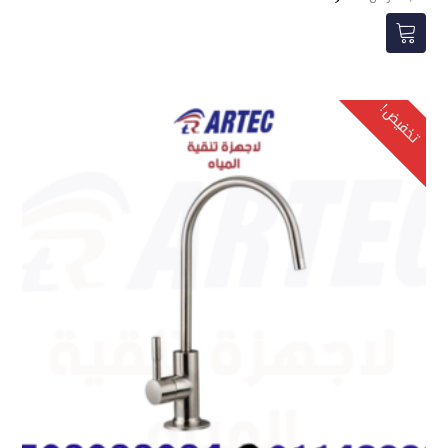
الأصلي
الحالي
هو:
هو:
90,00 ر.س.
75,00 ر.س.
تخفيض!