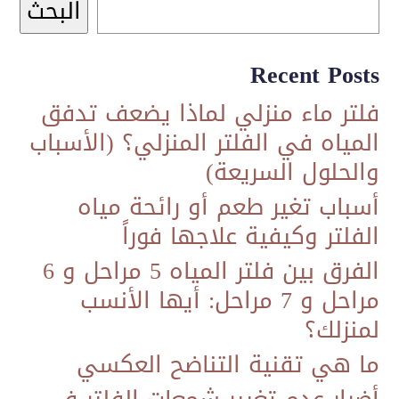
البحث
Recent Posts
فلتر ماء منزلي لماذا يضعف تدفق
المياه في الفلتر المنزلي؟ (الأسباب
والحلول السريعة)
أسباب تغير طعم أو رائحة مياه
الفلتر وكيفية علاجها فوراً
الفرق بين فلتر المياه 5 مراحل و 6
مراحل و 7 مراحل: أيها الأنسب
لمنزلك؟
ما هي تقنية التناضح العكسي