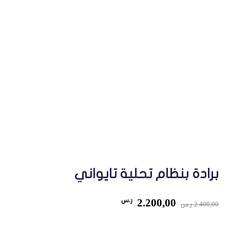
برادة بنظام تحلية تايواني
السعر
السعر
2.200,00
ر.س
2.400,00
ر.س
الأصلي
الحالي
هو:
هو: