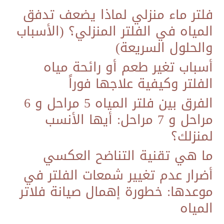
فلتر ماء منزلي لماذا يضعف تدفق
المياه في الفلتر المنزلي؟ (الأسباب
والحلول السريعة)
أسباب تغير طعم أو رائحة مياه
الفلتر وكيفية علاجها فوراً
الفرق بين فلتر المياه 5 مراحل و 6
مراحل و 7 مراحل: أيها الأنسب
لمنزلك؟
ما هي تقنية التناضح العكسي
​أضرار عدم تغيير شمعات الفلتر في
موعدها: خطورة إهمال صيانة فلاتر
المياه